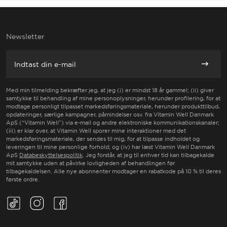
venligst ingredienslisten for hver variant for den fulde liste
De kan hjælpe med at øge dit daglige proteinindtag og
over potentielle allergener.
tilfredsstille din søde tand uden at gå på kompromis med
smagen – og alt dette uden tilsat sukker. Protein bidrager til
Newsletter
vedligeholdelse og vækst af muskelmasse og fungerer også
som byggesten for alle kroppens væv.
E-mail
Abonne
Med min tilmelding bekræfter jeg, at jeg (i) er mindst 18 år gammel; (ii) giver
samtykke til behandling af mine personoplysninger, herunder profilering, for at
modtage personligt tilpasset markedsføringsmateriale, herunder produkttilbud,
opdateringer, særlige kampagner, påmindelser osv. fra Vitamin Well Danmark
ApS (“Vitamin Well”) via e-mail og andre elektroniske kommunikationskanaler;
(iii) er klar over, at Vitamin Well sporer mine interaktioner med det
markedsføringsmateriale, der sendes til mig, for at tilpasse indholdet og
leveringen til mine personlige forhold; og (iv) har læst Vitamin Well Danmark
ApS
Databeskyttelsespolitik
. Jeg forstår, at jeg til enhver tid kan tilbagekalde
mit samtykke uden at påvirke lovligheden af behandlingen før
tilbagekaldelsen. Alle nye abonnenter modtager en rabatkode på 10 % til deres
første ordre.
TikTok(Opens in a new tab)
Instagram(Opens in a new tab)
Facebook(Opens in a new tab)