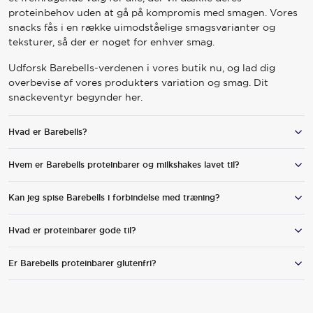
proteinbehov uden at gå på kompromis med smagen. Vores
snacks fås i en række uimodståelige smagsvarianter og
teksturer, så der er noget for enhver smag.
Udforsk Barebells-verdenen i vores butik nu, og lad dig
overbevise af vores produkters variation og smag. Dit
snackeventyr begynder her.
Hvad er Barebells?
Hvem er Barebells proteinbarer og milkshakes lavet til?
Barebells blev lanceret i 2016 og er et funktionelt
fødevaremærke, der tilbyder et bredt udvalg af
proteinberigede alternativer til snacks og måltider – uden at
Kan jeg spise Barebells i forbindelse med træning?
Barebells proteinberigede snacks er velegnede til alle, der vil
gå på kompromis med smagen.
forkæle sig selv med noget virkelig lækkert.
Hvad er proteinbarer gode til?
Ja, det kan du. Vores Original Proteinbarer med 20 gram
protein og ingen tilsat sukker samt Barebells Milkshakes med
24 gram protein og ingen tilsat sukker er eksempler på lækre
Er Barebells proteinbarer glutenfri?
På grund af deres høje proteinindhold er proteinbarer en
snacks før eller efter træning. Protein bidrager til at øge og
praktisk, velsmagende og sundere erstatning for
vedligeholde muskelmassen.
traditionelle chokoladebarer eller som en snack i en bevidst
Nej, Barebells-barer kan indeholde spor af gluten. Tjek
og varieret kost.