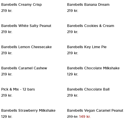
Barebells Creamy Crisp
Barebells Banana Dream
219
kr.
219
kr.
Hurtigt Overblik
Hurtigt O
Tilføj til kurv
Tilf
Barebells White Salty Peanut
Barebells Cookies & Cream
219
kr.
219
kr.
Hurtigt Overblik
Hurtigt O
Tilføj til kurv
Tilf
Barebells Lemon Cheesecake
Barebells Key Lime Pie
219
kr.
219
kr.
V
Hurtigt Overblik
Hurtigt O
Tilføj til kurv
Tilf
Barebells Caramel Cashew
Barebells Chocolate Milkshake
VÆLG SELV
219
kr.
129
kr.
Hurtigt Overblik
Hurtigt O
Gå til Pick & Mix - 12 bars
Tilf
GT
UDSOLGT
VÆLG SELV
Pick & Mix - 12 bars
Barebells Chocolate Ball
SAVE AT LEAST 17%
UDSOLGT
UDSOLGT
219
kr.
219
kr.
Hurtigt Overblik
Hurtigt O
Tilmeld dig for meddelelser
Tilm
UDSOLGT
UDSOLGT
Barebells Strawberry Milkshake
Barebells Vegan Caramel Peanut
SALE!
Den
Den
129
kr.
219
kr.
149
kr.
oprindelige
aktuelle
pris
pris