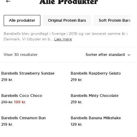
Alle Produkter
Alle produkter
Original Protein Bars
Soft Protein Bars
Barebells blev grundlagt i Sverige i 2016 og var lanceret samme år i
Danmark. Vi tilbyder en b...
Læs mere
Viser 30 resultater
Hurtigt Overblik
Hurtigt O
Tilføj til kurv
Tilf
Barebells Strawberry Sundae
Barebells Raspberry Gelato
NYHED!
NYHED!
219
kr.
219
kr.
Hurtigt Overblik
Hurtigt O
Tilføj til kurv
Tilf
Barebells Coco Choco
Barebells Minty Chocolate
SALE!
Den
Den
219
kr.
199
kr.
219
kr.
Hurtigt Overblik
Hurtigt O
Tilføj til kurv
Tilf
oprindelige
aktuelle
pris
pris
Barebells Cinnamon Bun
Barebells Banana Milkshake
var:
er:
NYHED!
219 kr..
199 kr..
219
kr.
129
kr.
Hurtigt Overblik
Hurtigt O
Tilføj til kurv
Tilf