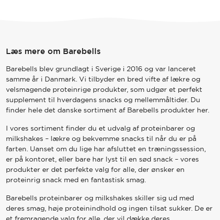
var:
er:
219 kr..
149 kr..
BAREBELLS ER FORPLIGTET TIL T
Læs mere om Barebells
Barebells blev grundlagt i Sverige i 2016 og var lanceret
samme år i Danmark. Vi tilbyder en bred vifte af lækre og
velsmagende proteinrige produkter, som udgør et perfekt
supplement til hverdagens snacks og mellemmåltider. Du
finder hele det danske sortiment af Barebells produkter her.
I vores sortiment finder du et udvalg af proteinbarer og
milkshakes – lækre og bekvemme snacks til når du er på
farten. Uanset om du lige har afsluttet en træningssession,
er på kontoret, eller bare har lyst til en sød snack – vores
produkter er det perfekte valg for alle, der ønsker en
proteinrig snack med en fantastisk smag.
Barebells proteinbarer og milkshakes skiller sig ud med
deres smag, høje proteinindhold og ingen tilsat sukker. De er
et fremragende valg for alle, der vil dække deres