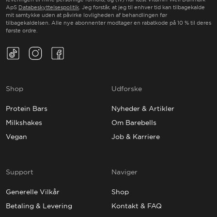
ApS
Databeskyttelsespolitik
. Jeg forstår, at jeg til enhver tid kan tilbagekalde
mit samtykke uden at påvirke lovligheden af behandlingen før
tilbagekaldelsen. Alle nye abonnenter modtager en rabatkode på 10 % til deres
første ordre.
TikTok(Opens in a new tab)
Instagram(Opens in a new tab)
Facebook(Opens in a new tab)
Shop
Udforske
Protein Bars
Nyheder & Artikler
Milkshakes
Om Barebells
Vegan
Job & Karriere
Support
Naviger
Generelle Vilkår
Shop
Betaling & Levering
Kontakt & FAQ