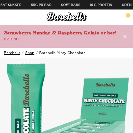
SPRING TIL INDHOLD
LSAT SUKKER
55G PR BAR
SOFT BARS
16 G PROTEIN
UDEN 
ul menuen
0
Åben menu
Åb
Strawberry Sundae & Raspberry Gelato er her!
KØB NU!
🔗
Barebells
/
Shop
/
Barebells Minty Chocolate