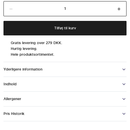
Barebells
Fald tilføj til indkøbskurv mængde
Øge 
Minty
Chocolate
antal
Tilføj til kurv
Gratis levering over 279 DKK.
Hurtig levering.
Hele produktsortimentet.
Yderligere information
Indhold
Allergener
Pris Historik
BAREBELLS ER FORPLIGTET TIL T