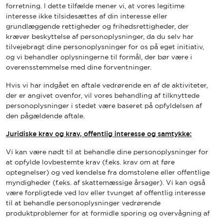
forretning. I dette tilfælde mener vi, at vores legitime
interesse ikke tilsidesættes af din interesse eller
grundlæggende rettigheder og frihedsrettigheder, der
kræver beskyttelse af personoplysninger, da du selv har
tilvejebragt dine personoplysninger for os på eget initiativ,
og vi behandler oplysningerne til formål, der bør være i
overensstemmelse med dine forventninger.
Hvis vi har indgået en aftale vedrørende en af de aktiviteter,
der er angivet ovenfor, vil vores behandling af tilknyttede
personoplysninger i stedet være baseret på opfyldelsen af
den pågældende aftale.
Juridiske krav og krav, offentlig interesse og samtykke:
Vi kan være nødt til at behandle dine personoplysninger for
at opfylde lovbestemte krav (f.eks. krav om at føre
optegnelser) og ved kendelse fra domstolene eller offentlige
myndigheder (f.eks. af skattemæssige årsager). Vi kan også
være forpligtede ved lov eller tvunget af offentlig interesse
til at behandle personoplysninger vedrørende
produktproblemer for at formidle sporing og overvågning af