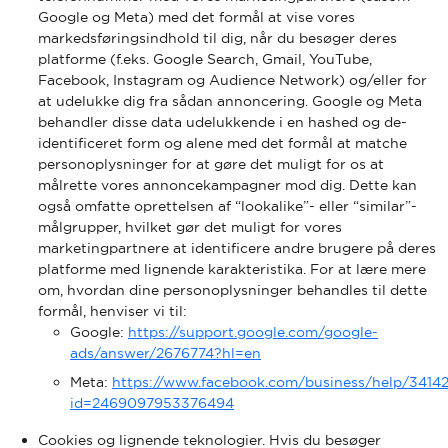
Google og Meta) med det formål at vise vores
markedsføringsindhold til dig, når du besøger deres
platforme (f.eks. Google Search, Gmail, YouTube,
Facebook, Instagram og Audience Network) og/eller for
at udelukke dig fra sådan annoncering. Google og Meta
behandler disse data udelukkende i en hashed og de-
identificeret form og alene med det formål at matche
personoplysninger for at gøre det muligt for os at
målrette vores annoncekampagner mod dig. Dette kan
også omfatte oprettelsen af “lookalike”- eller “similar”-
målgrupper, hvilket gør det muligt for vores
marketingpartnere at identificere andre brugere på deres
platforme med lignende karakteristika. For at lære mere
om, hvordan dine personoplysninger behandles til dette
formål, henviser vi til:
Google:
https://support.google.com/google-
ads/answer/2676774?hl=en
Meta:
https://www.facebook.com/business/help/3414
id=2469097953376494
Cookies og lignende teknologier. Hvis du besøger