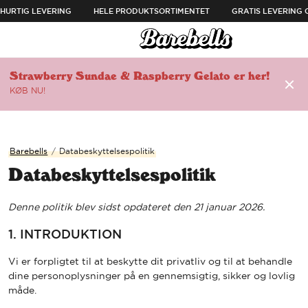
SPRING TIL INDHOLD
TIG LEVERING
HELE PRODUKTSORTIMENTET
GRATIS LEVERING OVE
ul menuen
Åben menu
Strawberry Sundae & Raspberry Gelato er her!
KØB NU!
🔗
Barebells
/
Databeskyttelsespolitik
Databeskyttelsespolitik
Denne politik blev sidst opdateret den 21 januar 2026.
1. INTRODUKTION
Vi er forpligtet til at beskytte dit privatliv og til at behandle
dine personoplysninger på en gennemsigtig, sikker og lovlig
måde.