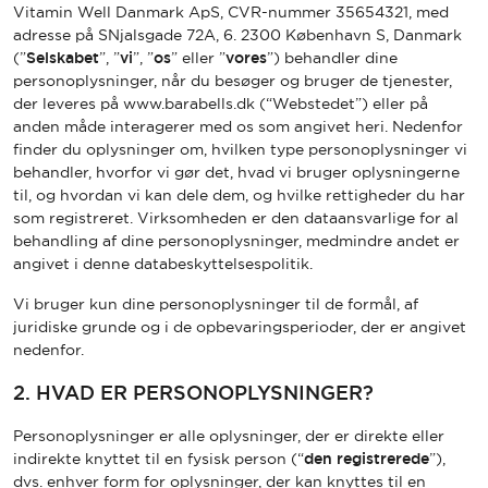
Vitamin Well Danmark ApS, CVR-nummer 35654321, med
adresse på SNjalsgade 72A, 6. 2300 København S, Danmark
(”
Selskabet
”, ”
vi
”, ”
os
” eller ”
vores
”) behandler dine
personoplysninger, når du besøger og bruger de tjenester,
der leveres på www.barabells.dk (“Webstedet”) eller på
anden måde interagerer med os som angivet heri. Nedenfor
finder du oplysninger om, hvilken type personoplysninger vi
behandler, hvorfor vi gør det, hvad vi bruger oplysningerne
til, og hvordan vi kan dele dem, og hvilke rettigheder du har
som registreret. Virksomheden er den dataansvarlige for al
behandling af dine personoplysninger, medmindre andet er
angivet i denne databeskyttelsespolitik.
Vi bruger kun dine personoplysninger til de formål, af
juridiske grunde og i de opbevaringsperioder, der er angivet
nedenfor.
2. HVAD ER PERSONOPLYSNINGER?
Personoplysninger er alle oplysninger, der er direkte eller
indirekte knyttet til en fysisk person (“
den registrerede
”),
dvs. enhver form for oplysninger, der kan knyttes til en