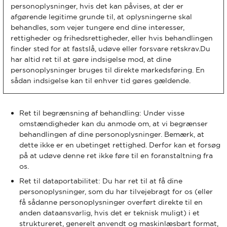
personoplysninger, hvis det kan påvises, at der er
afgørende legitime grunde til, at oplysningerne skal
behandles, som vejer tungere end dine interesser,
rettigheder og frihedsrettigheder, eller hvis behandlingen
finder sted for at fastslå, udøve eller forsvare retskrav.Du
har altid ret til at gøre indsigelse mod, at dine
personoplysninger bruges til direkte markedsføring. En
sådan indsigelse kan til enhver tid gøres gældende.
Ret til begrænsning af behandling: Under visse
omstændigheder kan du anmode om, at vi begrænser
behandlingen af dine personoplysninger. Bemærk, at
dette ikke er en ubetinget rettighed. Derfor kan et forsøg
på at udøve denne ret ikke føre til en foranstaltning fra
os.
Ret til dataportabilitet: Du har ret til at få dine
personoplysninger, som du har tilvejebragt for os (eller
få sådanne personoplysninger overført direkte til en
anden dataansvarlig, hvis det er teknisk muligt) i et
struktureret, generelt anvendt og maskinlæsbart format,