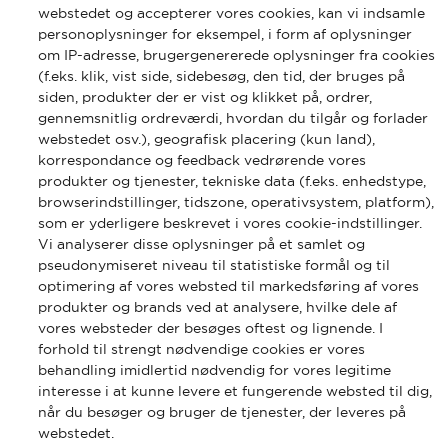
webstedet og accepterer vores cookies, kan vi indsamle
personoplysninger for eksempel, i form af oplysninger
om IP-adresse, brugergenererede oplysninger fra cookies
(f.eks. klik, vist side, sidebesøg, den tid, der bruges på
siden, produkter der er vist og klikket på, ordrer,
gennemsnitlig ordreværdi, hvordan du tilgår og forlader
webstedet osv.), geografisk placering (kun land),
korrespondance og feedback vedrørende vores
produkter og tjenester, tekniske data (f.eks. enhedstype,
browserindstillinger, tidszone, operativsystem, platform),
som er yderligere beskrevet i vores cookie-indstillinger.
Vi analyserer disse oplysninger på et samlet og
pseudonymiseret niveau til statistiske formål og til
optimering af vores websted til markedsføring af vores
produkter og brands ved at analysere, hvilke dele af
vores websteder der besøges oftest og lignende. I
forhold til strengt nødvendige cookies er vores
behandling imidlertid nødvendig for vores legitime
interesse i at kunne levere et fungerende websted til dig,
når du besøger og bruger de tjenester, der leveres på
webstedet.