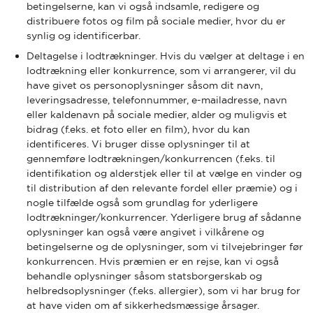
betingelserne, kan vi også indsamle, redigere og
distribuere fotos og film på sociale medier, hvor du er
synlig og identificerbar.
Deltagelse i lodtrækninger. Hvis du vælger at deltage i en
lodtrækning eller konkurrence, som vi arrangerer, vil du
have givet os personoplysninger såsom dit navn,
leveringsadresse, telefonnummer, e-mailadresse, navn
eller kaldenavn på sociale medier, alder og muligvis et
bidrag (f.eks. et foto eller en film), hvor du kan
identificeres. Vi bruger disse oplysninger til at
gennemføre lodtrækningen/konkurrencen (f.eks. til
identifikation og alderstjek eller til at vælge en vinder og
til distribution af den relevante fordel eller præmie) og i
nogle tilfælde også som grundlag for yderligere
lodtrækninger/konkurrencer. Yderligere brug af sådanne
oplysninger kan også være angivet i vilkårene og
betingelserne og de oplysninger, som vi tilvejebringer før
konkurrencen. Hvis præmien er en rejse, kan vi også
behandle oplysninger såsom statsborgerskab og
helbredsoplysninger (f.eks. allergier), som vi har brug for
at have viden om af sikkerhedsmæssige årsager.