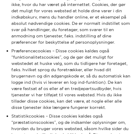
ikke, hvor du har været på internettet. Cookies, der gør
det muligt for vores websted at holde dine varer i din
indkøbskurv, mens du handler online, er et eksempel på
absolut nødvendige cookies. De er normalt indstillet som
svar på handlinger, du foretager, som svarer til en
anmodning om tjenester, f.eks. indstilling af dine
præferencer for beskyttelse af personoplysninger.
Præferencecookies – Disse cookies kaldes også
“funktionalitetscookies”, og de gør det muligt for
webstedet at huske valg, som du tidligere har foretaget,
f.eks. hvilket sprog du foretrækker, eller hvad dit
brugernavn og din adgangskode er, så du automatisk kan
logge ind (hvis vi leverer en log ind-funktion). De kan
være fastsat af os eller af en tredjepartsudbyder, hvis
tjenester vi har tilføjet til vores websted. Hvis du ikke
tillader disse cookies, kan det være, at nogle eller alle
disse tjenester ikke længere fungerer korrekt.
Statistikcookies – Disse cookies kaldes også
“præstationscookies”, og de indsamler oplysninger om,
hvordan du bruger vores websted, såsom hvilke sider du