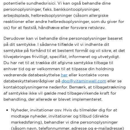
potentielle sundhedsrisici. Vi kan også behandle dine
personoplysninger, f.eks. bankkontooplysninger,
arbejdsplads, helbredsoplysninger (såsom allergiske
reaktioner eller andre helbredsoplysninger, som du giver for
os) for at fastslå, håndhæve eller forsvare retskrav.
Derudover kan vi behandle dine personoplysninger baseret
på dit samtykke. I sådanne tilfælde vil vi indhente dit
samtykke på forhånd til et bestemt formål og vil sikre, at det
tilvejebringes frivilligt, specifikt, informeret og utvetydigt.
Du har ret til at trække dit afgivne samtykke tilbage til
enhver tid og er velkommen til at tilpasse din holdning
vedrørende databeskyttelse
her
eller kontakte vores
databeskyttelsesrådgiver på
dpo@vitaminwell.com
eller se
kontaktoplysningerne nedenfor. Bemærk, at tilbagetrækning
af samtykke ikke vil gælde med tilbagevirkende kraft for
behandling, der allerede er blevet implementeret.
Nyheder, invitationer osv. Hvis du tilmelder dig for at
modtage nyheder, invitationer og tilbud (direkte
markedsføring), behandler vi dine personoplysninger
(såsom navn, telefonnummer, adresse og e-mailadresse)