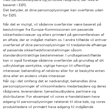
baseret i EØS.
Det betyder, at dine personoplysninger kan overføres uden
for EØS.
Når det er muligt, vil sådanne overførsler være baseret på
beslutninger fra Europa-Kommissionen om passende
sikkerhedsniveauer og ellers primært på gennemførelsen af
en aftale, der er indgået mellem os. I andre tilfælde vil enhver
overførsel af dine personoplysninger til tredjelande afhænge
af passende sikkerhedsforanstaltninger såsom
standardkontraktlige bestemmelser. I undtagelsestilfælde
kan vi også foretage sådanne overførsler på grundlag af dit
udtrykkelige samtykke, vigtige hensyn til offentlige
interesser, behandling af retskrav eller for at beskytte enten
dine eller en andens vitale interesser.
Når og i det omfang det er nødvendigt, behandles dine
personoplysninger af virksomhedens medarbejdere og deres
rådgivere, leverandører, tjenesteudbydere, partnere og
distributører. For eksempel vil vores e-handelsteam have
adgang til personoplysninger relateret til dine køb, og vores
produktledere vil primært have adgang til indgående