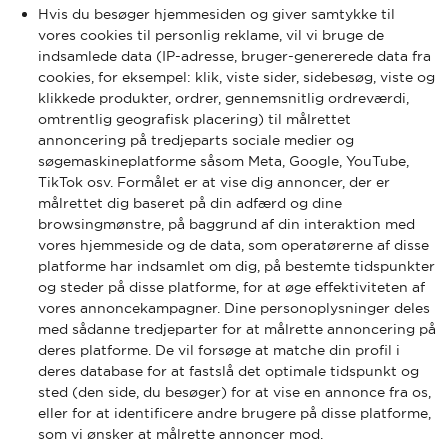
Hvis du besøger hjemmesiden og giver samtykke til
vores cookies til personlig reklame, vil vi bruge de
indsamlede data (IP-adresse, bruger-genererede data fra
cookies, for eksempel: klik, viste sider, sidebesøg, viste og
klikkede produkter, ordrer, gennemsnitlig ordreværdi,
omtrentlig geografisk placering) til målrettet
annoncering på tredjeparts sociale medier og
søgemaskineplatforme såsom Meta, Google, YouTube,
TikTok osv. Formålet er at vise dig annoncer, der er
målrettet dig baseret på din adfærd og dine
browsingmønstre, på baggrund af din interaktion med
vores hjemmeside og de data, som operatørerne af disse
platforme har indsamlet om dig, på bestemte tidspunkter
og steder på disse platforme, for at øge effektiviteten af
vores annoncekampagner. Dine personoplysninger deles
med sådanne tredjeparter for at målrette annoncering på
deres platforme. De vil forsøge at matche din profil i
deres database for at fastslå det optimale tidspunkt og
sted (den side, du besøger) for at vise en annonce fra os,
eller for at identificere andre brugere på disse platforme,
som vi ønsker at målrette annoncer mod.