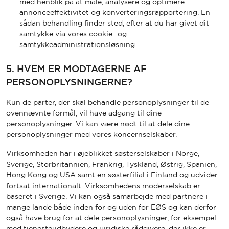
med henblik på at måle, analysere og optimere
annonceeffektivitet og konverteringsrapportering. En
sådan behandling finder sted, efter at du har givet dit
samtykke via vores cookie- og
samtykkeadministrationsløsning.
5. HVEM ER MODTAGERNE AF
PERSONOPLYSNINGERNE?
Kun de parter, der skal behandle personoplysninger til de
ovennævnte formål, vil have adgang til dine
personoplysninger. Vi kan være nødt til at dele dine
personoplysninger med vores koncernselskaber.
Virksomheden har i øjeblikket søsterselskaber i Norge,
Sverige, Storbritannien, Frankrig, Tyskland, Østrig, Spanien,
Hong Kong og USA samt en søsterfilial i Finland og udvider
fortsat internationalt. Virksomhedens moderselskab er
baseret i Sverige. Vi kan også samarbejde med partnere i
mange lande både inden for og uden for EØS og kan derfor
også have brug for at dele personoplysninger, for eksempel
med tjenesteudbydere og juridiske rådgivere, der ikke er