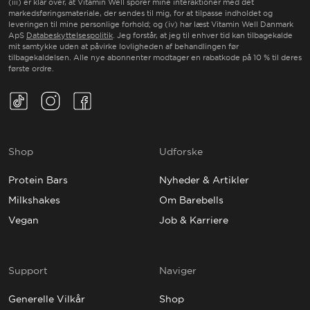
(iii) er klar over, at Vitamin Well sporer mine interaktioner med det
markedsføringsmateriale, der sendes til mig, for at tilpasse indholdet og
leveringen til mine personlige forhold; og (iv) har læst Vitamin Well Danmark
ApS
Databeskyttelsespolitik
. Jeg forstår, at jeg til enhver tid kan tilbagekalde
mit samtykke uden at påvirke lovligheden af behandlingen før
tilbagekaldelsen. Alle nye abonnenter modtager en rabatkode på 10 % til deres
første ordre.
TikTok(Opens in a new tab)
Instagram(Opens in a new tab)
Facebook(Opens in a new tab)
Shop
Udforske
Protein Bars
Nyheder & Artikler
Milkshakes
Om Barebells
Vegan
Job & Karriere
Support
Naviger
Generelle Vilkår
Shop