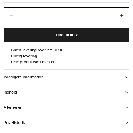
Barebells
Fald tilføj til indkøbskurv mængde
Øge 
Cookies
&
Cream
Tilføj til kurv
antal
Gratis levering over 279 DKK.
Hurtig levering.
Hele produktsortimentet.
Yderligere information
Indhold
Allergener
BAREBELLS ER FORPLIGTET TIL T
Pris Historik