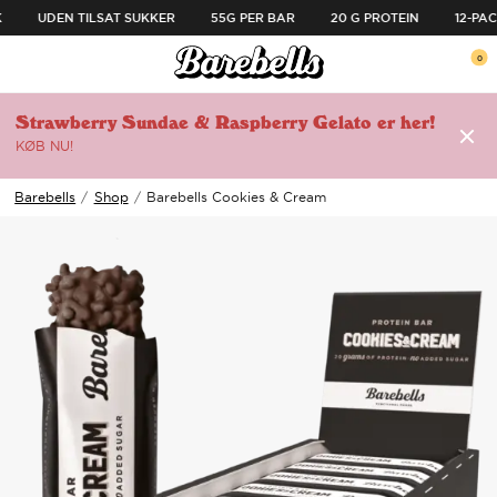
SPRING TIL INDHOLD
UDEN TILSAT SUKKER
55G PER BAR
20 G PROTEIN
12-PAC
ul menuen
0
Åben menu
Åb
Strawberry Sundae & Raspberry Gelato er her!
KØB NU!
🔗
Barebells
/
Shop
/
Barebells Cookies & Cream