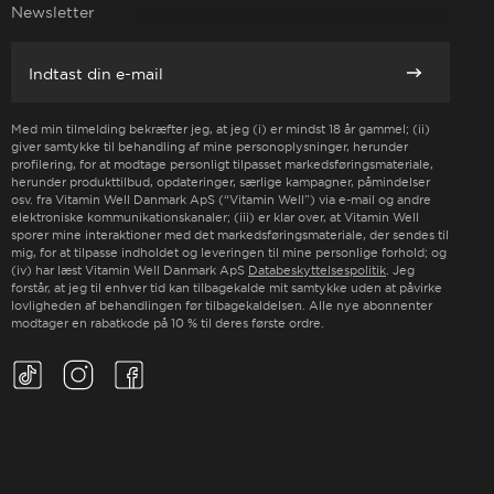
Newsletter
E-mail
Abonnement
Med min tilmelding bekræfter jeg, at jeg (i) er mindst 18 år gammel; (ii)
giver samtykke til behandling af mine personoplysninger, herunder
profilering, for at modtage personligt tilpasset markedsføringsmateriale,
herunder produkttilbud, opdateringer, særlige kampagner, påmindelser
osv. fra Vitamin Well Danmark ApS (“Vitamin Well”) via e-mail og andre
elektroniske kommunikationskanaler; (iii) er klar over, at Vitamin Well
sporer mine interaktioner med det markedsføringsmateriale, der sendes til
mig, for at tilpasse indholdet og leveringen til mine personlige forhold; og
(iv) har læst Vitamin Well Danmark ApS
Databeskyttelsespolitik
. Jeg
forstår, at jeg til enhver tid kan tilbagekalde mit samtykke uden at påvirke
lovligheden af behandlingen før tilbagekaldelsen. Alle nye abonnenter
modtager en rabatkode på 10 % til deres første ordre.
TikTok(Opens in a new tab)
Instagram(Opens in a new tab)
Facebook(Opens in a new tab)