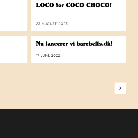
LOCO for COCO CHOCO!
23 AUGUST, 2023
Nu lancerer vi barebells.dk!
17 JUNI, 2022
Next page
ILGÆNGELIGHED. DEN FORPLIGTELSE BETYDER, AT VI OMFAVNER WC
ng