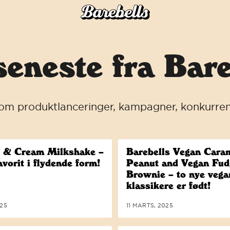
seneste fra Bare
om produktlanceringer, kampagner, konkurre
 & Cream Milkshake –
Barebells Vegan Cara
avorit i flydende form!
Peanut and Vegan Fud
Brownie – to nye veg
klassikere er født!
025
11 MARTS, 2025