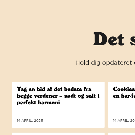
SPRING TIL INDHOLD
Åben menu
ul menuen
Det 
Hold dig opdateret 
Tag en bid af det bedste fra
Cookies
begge verdener – sødt og salt i
en bar-f
perfekt harmoni
14 APRIL, 2025
14 APRIL, 2