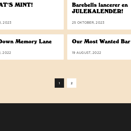
AT’S MINT!
Barebells lancerer en
JULEKALENDER!
, 2023
25 OKTOBER, 2023
 Down Memory Lane
Our Most Wanted Bar
, 2022
19 AUGUST, 2022
BAREBELLS ER FORPLIGTET TIL T
Indlægsinddeli
1
2