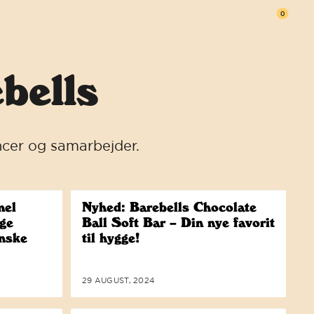
0
Åben v
bells
ncer og samarbejder.
mel
Nyhed: Barebells Chocolate
ge
Ball Soft Bar – Din nye favorit
anske
til hygge!
29 AUGUST, 2024