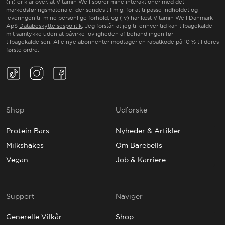
(iii) er klar over, at Vitamin Well sporer mine interaktioner med det
markedsføringsmateriale, der sendes til mig, for at tilpasse indholdet og
leveringen til mine personlige forhold; og (iv) har læst Vitamin Well Danmark
ApS
Databeskyttelsespolitik
. Jeg forstår, at jeg til enhver tid kan tilbagekalde
mit samtykke uden at påvirke lovligheden af behandlingen før
tilbagekaldelsen. Alle nye abonnenter modtager en rabatkode på 10 % til deres
første ordre.
TikTok(Opens in a new tab)
Instagram(Opens in a new tab)
Facebook(Opens in a new tab)
Shop
Udforske
Protein Bars
Nyheder & Artikler
Milkshakes
Om Barebells
Vegan
Job & Karriere
Support
Naviger
Generelle Vilkår
Shop