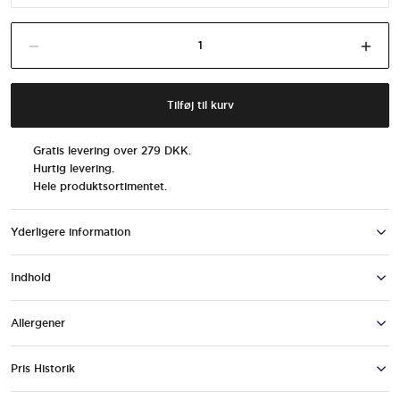
Barebells
Fald tilføj til indkøbskurv mængde
Øge 
Salty
Peanut
antal
Tilføj til kurv
Gratis levering over 279 DKK.
Hurtig levering.
Hele produktsortimentet.
Yderligere information
Indhold
Allergener
BAREBELLS ER FORPLIGTET TIL T
Pris Historik