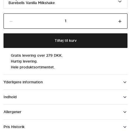
Barebells Vanilla Milkshake
Barebells
Fald tilføj til indkøbskurv mængde
Øge 
Vanilla
Milkshake
antal
Tilføj til kurv
Gratis levering over 279 DKK.
Hurtig levering.
Hele produktsortimentet.
Yderligere information
Indhold
Allergener
BAREBELLS ER FORPLIGTET TIL T
Pris Historik