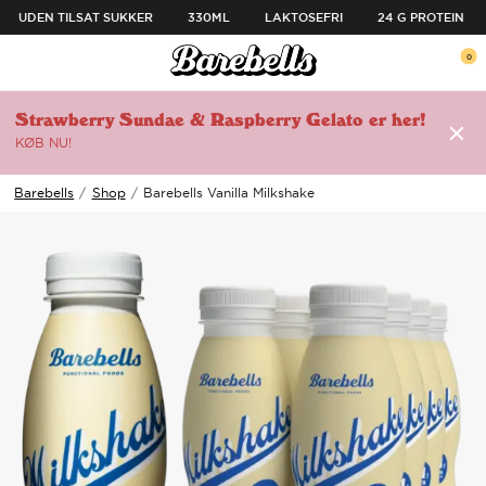
SPRING TIL INDHOLD
UDEN TILSAT SUKKER
330ML
LAKTOSEFRI
24 G PROTEIN
ul menuen
0
Åben menu
Åb
Strawberry Sundae & Raspberry Gelato er her!
KØB NU!
🔗
Barebells
/
Shop
/
Barebells Vanilla Milkshake