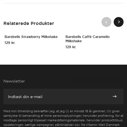
OLGT
UDSOLGT
Relaterede Produkter
Hurtigt Overblik
Hurtigt Ov
Tilmeld dig for meddelelser
Tilføj
UDSOLGT
Barebells Strawberry Milkshake
Barebells Caffè Caramello
NYHED!
Milkshake
129
kr.
129
kr.
Newsletter
E-mail
Abonne
Med min tilmelding bekræfter jeg, at jeg (i) er mindst 18 år gammel; (ii) giver
samtykke til behandling af mine personoplysninger, herunder profilering, for at
modtage personligt tilpasset markedsføringsmateriale, herunder produkttilbud,
opdateringer, særlige kampagner, påmindelser osv. fra Vitamin Well Danmark