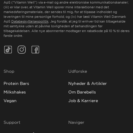
ApS (“Vitamin Well”) via e-mail og andre elektroniske kommunikationskanaler;
(iii) er klar over, at Vitamin Well sporer mine interaktioner med det
markedsføringsmateriale, der sendes til mig, for at tilpasse indholdet og
leveringen til mine personlige forhold; og (iv) har læst Vitamin Well Danmark
ApS
Databeskyttelsespolitik
. Jeg forstår, at jeg til enhver tid kan tilbagekalde
mit samtykke uden at påvirke lovligheden af behandlingen før
tilbagekaldelsen. Alle nye abonnenter modtager en rabatkode på 10 % til deres
første ordre.
TikTok(Opens in a new tab)
Instagram(Opens in a new tab)
Facebook(Opens in a new tab)
Shop
Udforske
Protein Bars
Nyheder & Artikler
Milkshakes
Om Barebells
Vegan
Job & Karriere
Support
Naviger