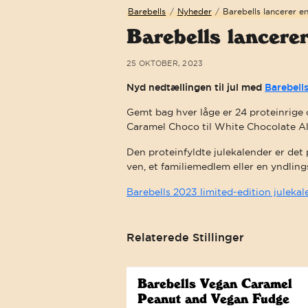
Barebells
/
Nyheder
/
Barebells lancerer
Barebells lance
25 OKTOBER, 2023
Nyd nedtællingen til jul med
Barebell
Gemt bag hver låge er 24 proteinrige o
Caramel Choco til White Chocolate Al
Den proteinfyldte julekalender er det 
ven, et familiemedlem eller en yndlings
Barebells 2023 limited-edition juleka
Relaterede Stillinger
Barebells Vegan Caramel
Peanut and Vegan Fudge