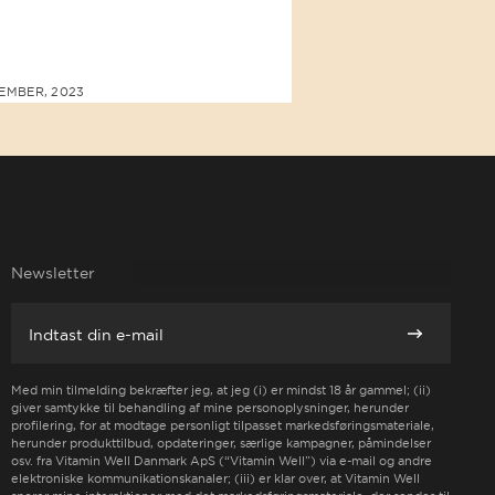
EMBER, 2023
23 AUGUST, 2023
Newsletter
E-mail
Abonnement
Med min tilmelding bekræfter jeg, at jeg (i) er mindst 18 år gammel; (ii)
giver samtykke til behandling af mine personoplysninger, herunder
profilering, for at modtage personligt tilpasset markedsføringsmateriale,
herunder produkttilbud, opdateringer, særlige kampagner, påmindelser
osv. fra Vitamin Well Danmark ApS (“Vitamin Well”) via e-mail og andre
elektroniske kommunikationskanaler; (iii) er klar over, at Vitamin Well