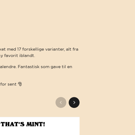
 med 17 forskellige varianter, alt fra
 favorit iblandt.
kalendre. Fantastisk som gave til en
 for sent 🎅
ILGÆNGELIGHED. DEN FORPLIGTELSE BETYDER, AT VI OMFAVNER WC
 THAT’S MINT!
LOCO for COC