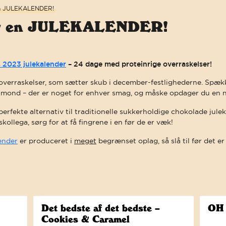
 en JULEKALENDER!
rer en JULEKALENDER!
s 2023 julekalender
– 24 dage med proteinrige overraskelser!
verraskelser, som sætter skub i december-festlighederne. Spækket
mond – der er noget for enhver smag, og måske opdager du en ny
perfekte alternativ til traditionelle sukkerholdige chokolade jule
kollega, sørg for at få fingrene i en før de er væk!
lender
er produceret i
meget
begrænset oplag, så slå til før det er
BAREBELLS ER FORPLIGTET TIL T
Det bedste af det bedste –
OH
Cookies & Caramel