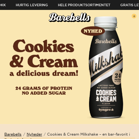
SPRING TIL INDHOLD
DKK
HURTIG LEVERING
HELE PRODUKTSORTIMENTET
GRATIS LE
ul menuen
0
Åben menu
Åb
Barebells
/
Nyheder
/
Cookies & Cream Milkshake – en bar-favorit i