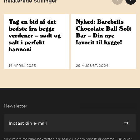
Relaterede Stillinger
Tag en bid af det
Nyhed: Barebells
bedste fra begge
Chocolate Ball Soft
verdener – sødt og
Bar – Din nye
salt i perfekt
favorit til hygge!
harmoni
14 APRIL, 2025
29 AUGUST, 2024
BAREBELLS ER FORPLIGTET TIL T
Newsletter
E-mail
Abonne
Med min tilmelding bekræfter jeg, at jeg (i) er mindst 18 år gammel; (ii) giver