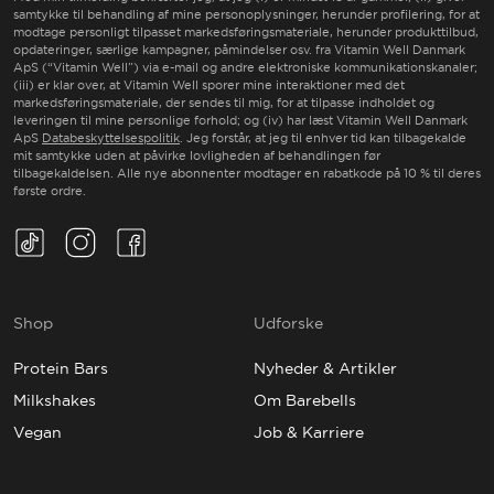
samtykke til behandling af mine personoplysninger, herunder profilering, for at
modtage personligt tilpasset markedsføringsmateriale, herunder produkttilbud,
opdateringer, særlige kampagner, påmindelser osv. fra Vitamin Well Danmark
ApS (“Vitamin Well”) via e-mail og andre elektroniske kommunikationskanaler;
(iii) er klar over, at Vitamin Well sporer mine interaktioner med det
markedsføringsmateriale, der sendes til mig, for at tilpasse indholdet og
leveringen til mine personlige forhold; og (iv) har læst Vitamin Well Danmark
ApS
Databeskyttelsespolitik
. Jeg forstår, at jeg til enhver tid kan tilbagekalde
mit samtykke uden at påvirke lovligheden af behandlingen før
tilbagekaldelsen. Alle nye abonnenter modtager en rabatkode på 10 % til deres
første ordre.
TikTok(Opens in a new tab)
Instagram(Opens in a new tab)
Facebook(Opens in a new tab)
Shop
Udforske
Protein Bars
Nyheder & Artikler
Milkshakes
Om Barebells
Vegan
Job & Karriere