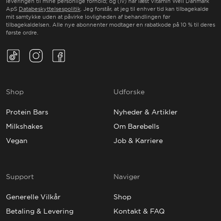
leveringen til mine personlige forhold; og (iv) har læst Vitamin Well Danmark
ApS
Databeskyttelsespolitik
. Jeg forstår, at jeg til enhver tid kan tilbagekalde
mit samtykke uden at påvirke lovligheden af behandlingen før
tilbagekaldelsen. Alle nye abonnenter modtager en rabatkode på 10 % til deres
første ordre.
TikTok(Opens in a new tab)
Instagram(Opens in a new tab)
Facebook(Opens in a new tab)
Shop
Udforske
Protein Bars
Nyheder & Artikler
Milkshakes
Om Barebells
Vegan
Job & Karriere
Support
Naviger
Generelle Vilkår
Shop
Betaling & Levering
Kontakt & FAQ