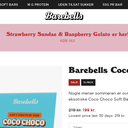
OFT BARS
16 G PROTEIN
UDEN TILSAT SUKKER
55G PR BAR
Strawberry Sundae & Raspberry Gelato er her
KØB NU!
🔗
Barebells Coc
SALE!
12-PACK
Nogle mener sommeren er ovre
eksotiske Coco Choco Soft B
219
kr.
199
kr.
Den
Den
Lowest price last 30 days:
219
kr.
oprindelige
aktuelle
pris
pris
Smag