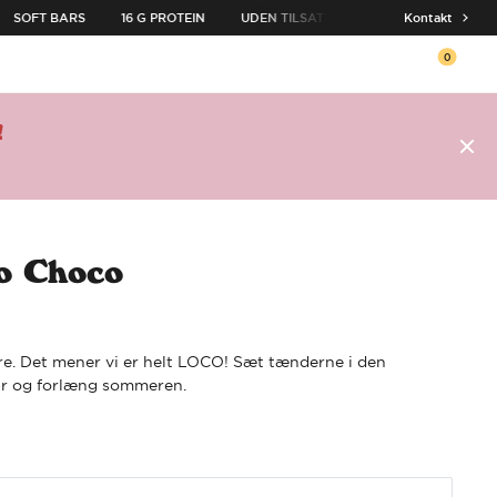
SOFT BARS
16 G PROTEIN
UDEN TILSAT SUKKER
Kontakt
55G PR BAR
0
Åben v
!
o Choco
. Det mener vi er helt LOCO! Sæt tænderne i den
ar og forlæng sommeren.