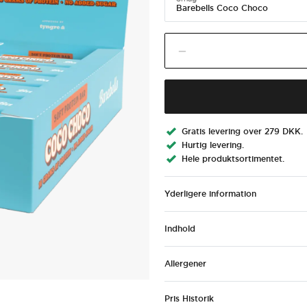
Barebells Coco Choco
var:
er:
219 kr..
199 kr..
Barebells
Fald tilføj til indkøbsk
Coco
Choco
antal
Gratis levering over 279 DKK.
Hurtig levering.
Hele produktsortimentet.
Yderligere information
Indhold
Allergener
Pris Historik
BAREBELLS ER FORPLIGTET TIL T