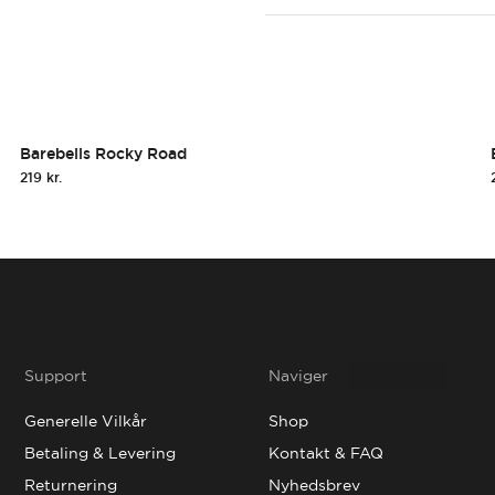
Overblik
Hurtigt Ove
føj til kurv
Tilføj 
Barebells Rocky Road
219
kr.
Support
Naviger
Generelle Vilkår
Shop
Betaling & Levering
Kontakt & FAQ
Returnering
Nyhedsbrev