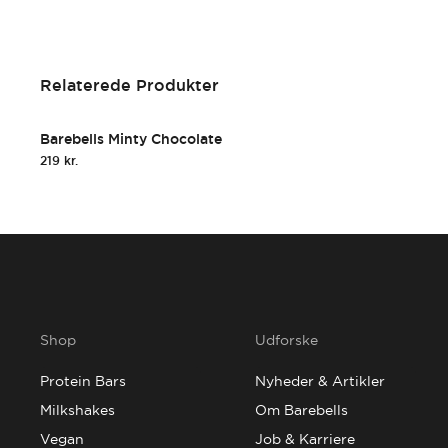
Relaterede Produkter
Hurtigt 
Til
Barebells Minty Chocolate
219
kr.
Shop
Udforske
Protein Bars
Nyheder & Artikler
Milkshakes
Om Barebells
Vegan
Job & Karriere